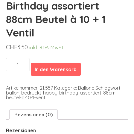
Birthday assortiert
88cm Beutel à 10 + 1
Ventil
CHF
3.50
inkl. 8.1% MwSt.
Ballon
bedruckt
In den Warenkorb
Happy
Birthday
assortiert
88cm
Artikelnummer:
21.557
Kategorie:
Ballone
Schlagwort:
Beutel
ballon-bedruckt-happy-birthday-assortiert-88cm-
à
beutel-a-10-1-ventil
10
+
1
Ventil
Rezensionen (0)
Menge
Rezensionen