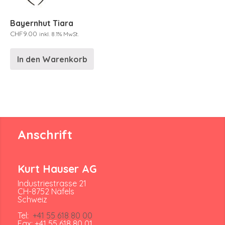
Bayernhut Tiara
CHF
9.00
inkl. 8.1% MwSt.
In den Warenkorb
Anschrift
Kurt Hauser AG
Industriestrasse 21
CH-8752 Näfels
Schweiz
Tel:
+41 55 618 80 00
Fax: +41 55 618 80 01