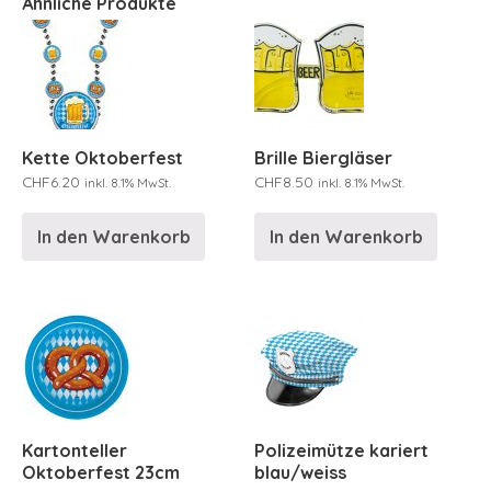
Ähnliche Produkte
Kette Oktoberfest
Brille Biergläser
CHF
6.20
CHF
8.50
inkl. 8.1% MwSt.
inkl. 8.1% MwSt.
In den Warenkorb
In den Warenkorb
Kartonteller
Polizeimütze kariert
Oktoberfest 23cm
blau/weiss