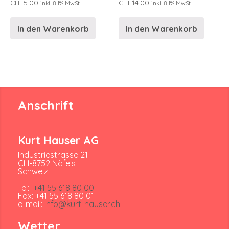
CHF
5.00
CHF
14.00
inkl. 8.1% MwSt.
inkl. 8.1% MwSt.
In den Warenkorb
In den Warenkorb
Anschrift
Kurt Hauser AG
Industriestrasse 21
CH-8752 Näfels
Schweiz
Tel:
+41 55 618 80 00
Fax: +41 55 618 80 01
e-mail:
info@kurt-hauser.ch
Wetter