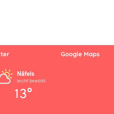
ter
Google Maps
Näfels
leicht bewölkt
13°