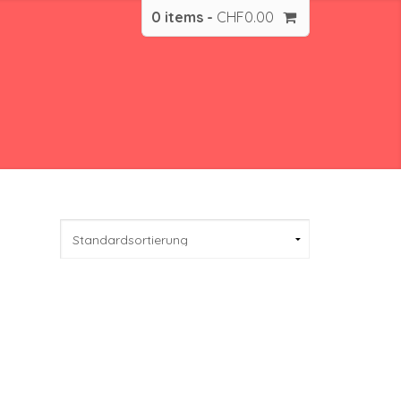
0 items -
CHF
0.00