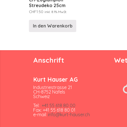
Streudeko 25cm
CHF
1.50
inkl. 8.1% MwSt.
In den Warenkorb
Anschrift
Wet
Kurt Hauser AG
Industriestrasse 21
CH-8752 Näfels
Schweiz
Tel:
+41 55 618 80 00
Fax: +41 55 618 80 01
e-mail:
info@kurt-hauser.ch