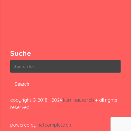
Suche
Search
for:
copyright © 2018 - 2024
kurt-hauser.ch
● all rights
reserved
powered by
netcomplete.ch