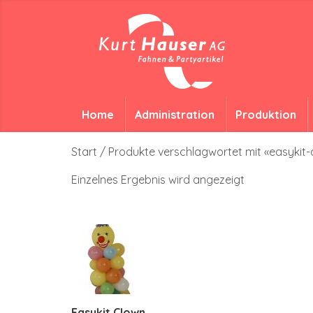
Home
Administration
Produktion
Start
/ Produkte verschlagwortet mit «easykit
Einzelnes Ergebnis wird angezeigt
Easykit Clown