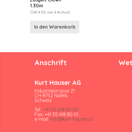
1.30m
CHF
4.50
inkl. 8.1% MwSt.
In den Warenkorb
Anschrift
Wet
Kurt Hauser AG
Industriestrasse 21
CH-8752 Näfels
Schweiz
Tel:
+41 55 618 80 00
Fax: +41 55 618 80 01
e-mail:
info@kurt-hauser.ch