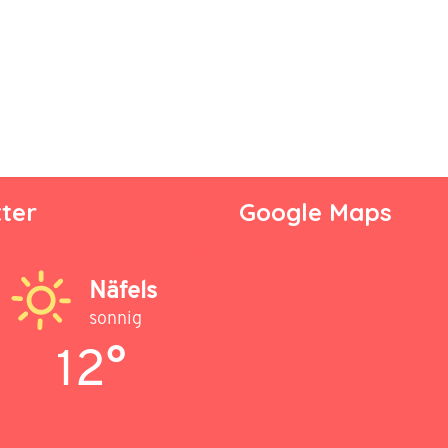
ter
Google Maps
Näfels
sonnig
12°