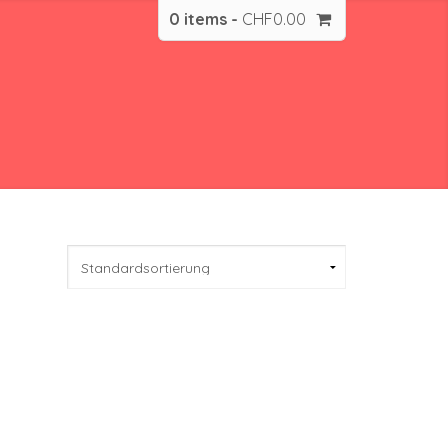
0 items -
CHF
0.00