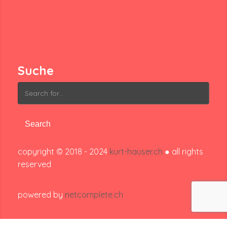
Suche
Search
for:
copyright © 2018 - 2024
kurt-hauser.ch
● all rights
reserved
powered by
netcomplete.ch