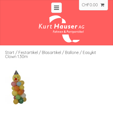
CHF
0.00
Start
/
Festartikel
/
Blasartikel
/
Ballone
/ Easykit
Clown 1.30m