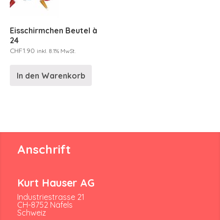
Eisschirmchen Beutel à
24
CHF
1.90
inkl. 8.1% MwSt.
In den Warenkorb
Anschrift
Kurt Hauser AG
Industriestrasse 21
CH-8752 Näfels
Schweiz