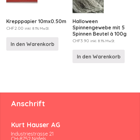
Krepppapier 10mx0.50m
Halloween
Spinnengewebe mit 5
CHF
2.00
inkl. 8.1% MwSt.
Spinnen Beutel à 100g
CHF
3.90
inkl. 8.1% MwSt.
In den Warenkorb
In den Warenkorb
Anschrift
Kurt Hauser AG
Industriestrasse 21
CH-8752 Näfels