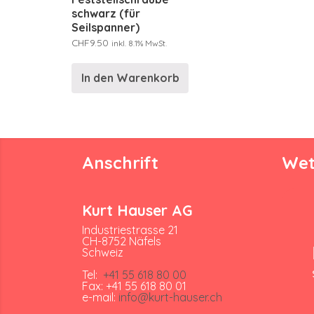
schwarz (für
Seilspanner)
CHF
9.50
inkl. 8.1% MwSt.
In den Warenkorb
Anschrift
Wet
Kurt Hauser AG
Industriestrasse 21
CH-8752 Näfels
Schweiz
Tel:
+41 55 618 80 00
Fax: +41 55 618 80 01
e-mail:
info@kurt-hauser.ch