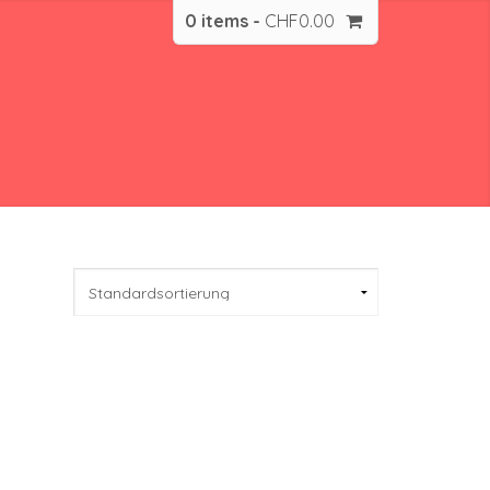
0 items -
CHF
0.00