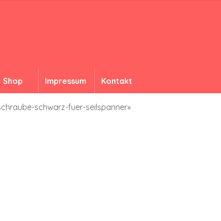
Shop
Impressum
Kontakt
lschraube-schwarz-fuer-seilspanner»