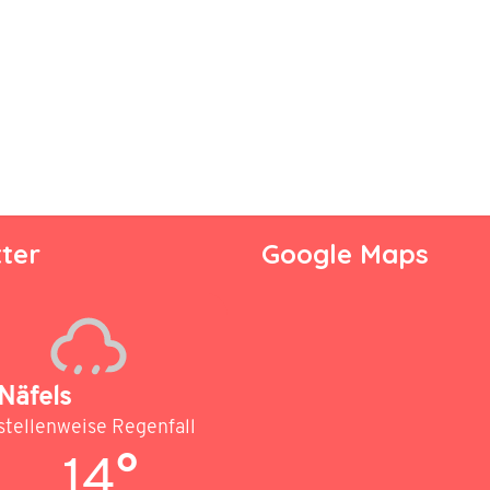
ter
Google Maps
Näfels
stellenweise Regenfall
14°