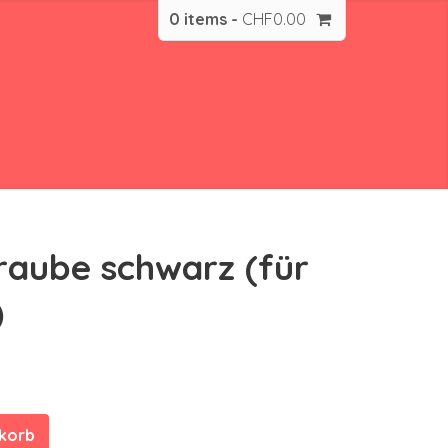
0 items -
CHF
0.00
hraube schwarz (für
)
nkorb