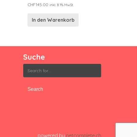
CHF
145.00
inkl. 8.1% MwSt.
In den Warenkorb
Suche
Search
for:
powered by
netcomplete.ch