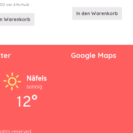
.00
inkl. 8.1% MwSt.
In den Warenkorb
en Warenkorb
ter
Google Maps
Näfels
sonnig
12°
rights reserved