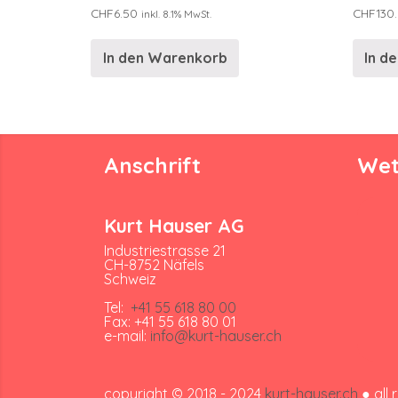
CHF
6.50
CHF
130
inkl. 8.1% MwSt.
In den Warenkorb
In d
Anschrift
Wet
Kurt Hauser AG
Industriestrasse 21
CH-8752 Näfels
Schweiz
Tel:
+41 55 618 80 00
Fax: +41 55 618 80 01
e-mail:
info@kurt-hauser.ch
copyright © 2018 - 2024
kurt-hauser.ch
● all 