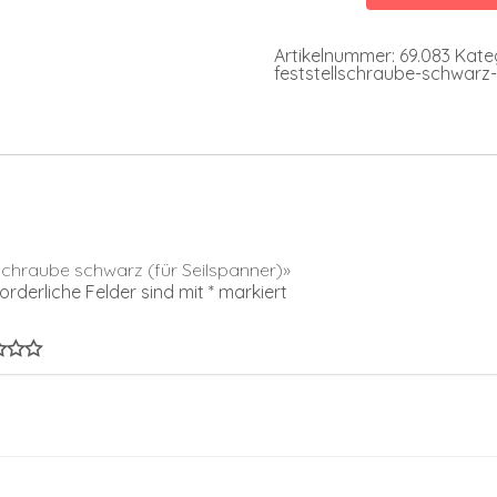
Seilspanner)
Menge
Artikelnummer:
69.083
Kate
feststellschraube-schwarz-
lschraube schwarz (für Seilspanner)»
forderliche Felder sind mit
*
markiert