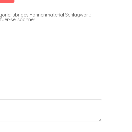
gorie:
übriges Fahnenmaterial
Schlagwort:
fuer-seilspanner