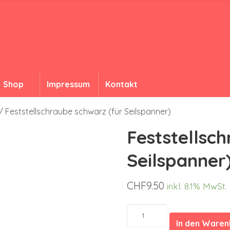
Shop
Impressum
Kontakt
/ Feststellschraube schwarz (für Seilspanner)
Feststellsc
Seilspanner
CHF
9.50
inkl. 8.1% MwSt.
Feststellschraube
schwarz
In den Ware
(für