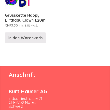
Grusskette Happy
Birthday Clown 1.20m
CHF
3.50
inkl. 8.1% MwSt.
In den Warenkorb
Anschrift
Kurt Hauser AG
Industriestrasse 21
CH-8752 Näfels
Schweiz