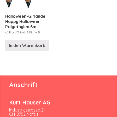
Halloween-Girlande
Happy Halloween
Polyethylen 6m
CHF
3.90
inkl. 8.1% MwSt.
In den Warenkorb
Anschrift
Kurt Hauser AG
Industriestrasse 21
CH-8752 Näfels