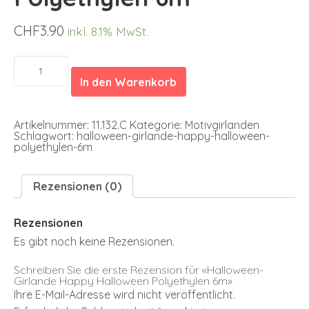
CHF
3.90
inkl. 8.1% MwSt.
Halloween-
Girlande
In den Warenkorb
Happy
Halloween
Polyethylen
6m
Artikelnummer:
11.132.C
Kategorie:
Motivgirlanden
Menge
Schlagwort:
halloween-girlande-happy-halloween-
polyethylen-6m
Rezensionen (0)
Rezensionen
Es gibt noch keine Rezensionen.
Schreiben Sie die erste Rezension für «Halloween-
Girlande Happy Halloween Polyethylen 6m»
Ihre E-Mail-Adresse wird nicht veröffentlicht.