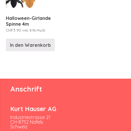
Halloween-Girlande
Spinne 4m
CHF
3.90
inkl. 8.1% MwSt.
In den Warenkorb
Anschrift
Kurt Hauser AG
Industriestrasse 21
CH-8752 Näfels
Schweiz