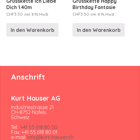
Grusskette Ich Liebe
Grusskette Happy
Dich 1.40m
Birthday Fantasie
CHF
3.50
CHF
3.50
inkl. 8.1% MwSt.
inkl. 8.1% MwSt.
In den Warenkorb
In den Warenkorb
Anschrift
Kurt Hauser AG
Industriestrasse 21
CH-8752 Näfels
Schweiz
Tel:
+41 55 618 80 00
Fax: +41 55 618 80 01
e-mail:
info@kurt-hauser.ch