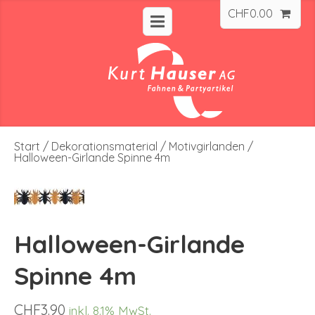
CHF
0.00
Start
/
Dekorationsmaterial
/
Motivgirlanden
/
Halloween-Girlande Spinne 4m
Halloween-Girlande
Spinne 4m
CHF
3.90
inkl. 8.1% MwSt.