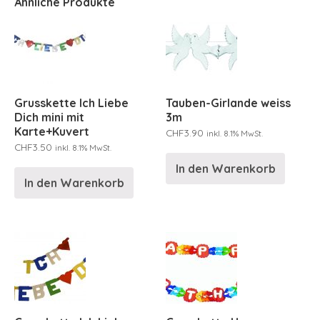
Ähnliche Produkte
Grusskette Ich Liebe
Tauben-Girlande weiss
Dich mini mit
3m
Karte+Kuvert
CHF
3.90
inkl. 8.1% MwSt.
CHF
3.50
inkl. 8.1% MwSt.
In den Warenkorb
In den Warenkorb