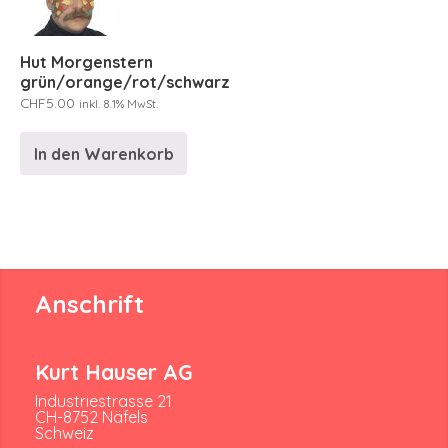
Hut Morgenstern
grün/orange/rot/schwarz
CHF
5.00
inkl. 8.1% MwSt.
In den Warenkorb
Anschrift
Kurt Hauser AG
Industriestrasse 21
CH-8752 Näfels
Schweiz