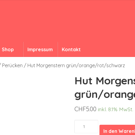
Shop
Impressum
Kontakt
/ Perücken
/ Hut Morgenstern grün/orange/rot/schwarz
Hut Morgen
grün/orang
CHF
5.00
inkl. 8.1% MwSt.
Hut
Morgenstern
In den Ware
grün/orange/rot/schwarz