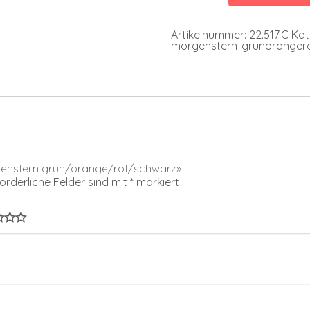
Menge
Artikelnummer:
22.517.C
Kat
morgenstern-grunoranger
orgenstern grün/orange/rot/schwarz»
forderliche Felder sind mit
*
markiert