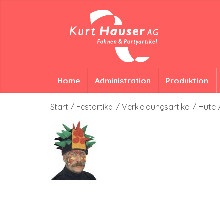
Home
Administration
Produktion
Start
/
Festartikel
/
Verkleidungsartikel
/
Hüte 