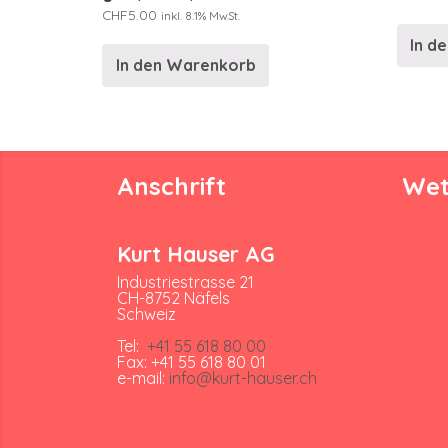
CHF
5.00
inkl. 8.1% MwSt.
In d
In den Warenkorb
Anschrift
Wet
Kurt Hauser AG
Industriestrasse 21
CH-8752 Näfels
Schweiz
Tel:
+41 55 618 80 00
Fax: +41 55 618 80 01
e-mail:
info@kurt-hauser.ch