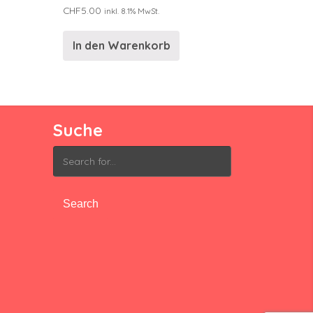
CHF
5.00
inkl. 8.1% MwSt.
In den Warenkorb
Suche
Search
for: