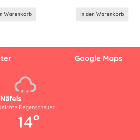
en Warenkorb
In den Warenkorb
ter
Google Maps
Näfels
leichte Regenschauer
14°