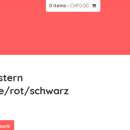
0 items -
CHF
0.00
stern
e/rot/schwarz
nkorb