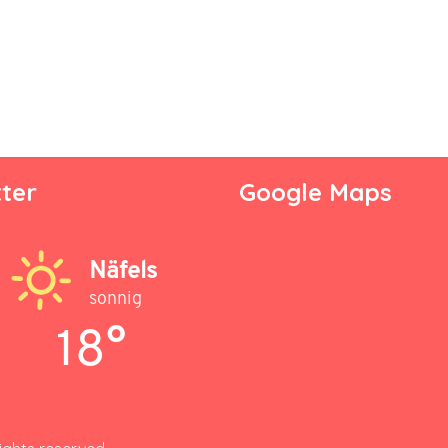
ter
Google Maps
Näfels
sonnig
18°