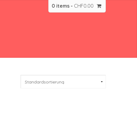
0 items -
CHF
0.00