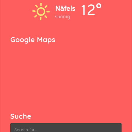
12°
Näfels
sonnig
Google Maps
Suche
Search
for: