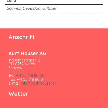
Land
Schweiz, Deutschland, Italien
Anschrift
Kurt Hauser AG
Industriestrasse 21
CH-8752 Näfels
Schweiz
Tel:
+41 55 618 80 00
Fax: +41 55 618 80 01
e-mail:
info@kurt-hauser.ch
Wetter