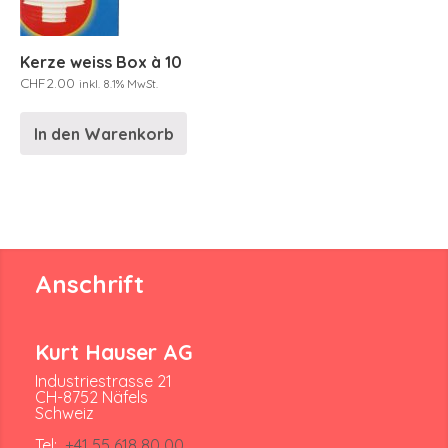
Kerze weiss Box à 10
CHF
2.00
inkl. 8.1% MwSt.
In den Warenkorb
Anschrift
Kurt Hauser AG
Industriestrasse 21
CH-8752 Näfels
Schweiz
Tel:
+41 55 618 80 00