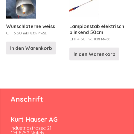
Wunschlaterne weiss
Lampionstab elektrisch
blinkend 50cm
CHF
3.50
inkl. 8.1% MwSt.
CHF
4.50
inkl. 8.1% MwSt.
In den Warenkorb
In den Warenkorb
Anschrift
Kurt Hauser AG
Industriestrasse 21
CH-8752 Näfels