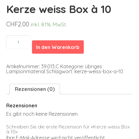
Kerze weiss Box à 10
CHF
2.00
inkl. 8.1% MwSt.
Kerze
weiss
In den Warenkorb
Box
à
10
Menge
Artikelnummer:
39.013.C
Kategorie:
übriges
Lampionmaterial
Schlagwort:
kerze-weiss-box-a-10
Rezensionen (0)
Rezensionen
Es gibt noch keine Rezensionen.
Schreiben Sie die erste Rezension für «Kerze weiss Box
à 10»
Ihre E-Mail-Adresse wird nicht veröffentlicht.