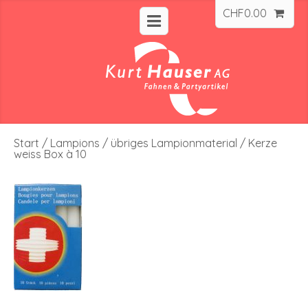
CHF
0.00
Start
/
Lampions
/
übriges Lampionmaterial
/ Kerze
weiss Box à 10