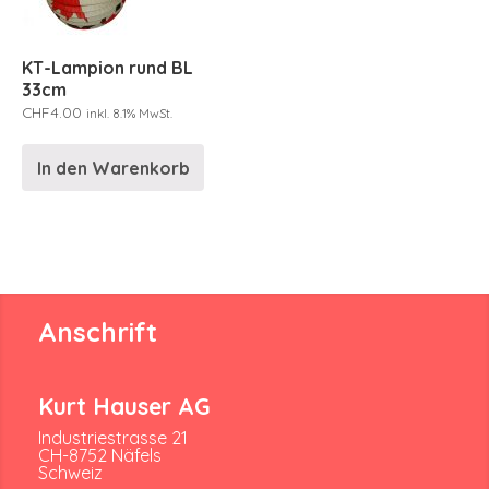
KT-Lampion rund BL
33cm
CHF
4.00
inkl. 8.1% MwSt.
In den Warenkorb
Anschrift
Kurt Hauser AG
Industriestrasse 21
CH-8752 Näfels
Schweiz