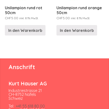
Unilampion rund rot
Unilampion rund orange
50cm
50cm
CHF
5.00
CHF
5.00
inkl. 8.1% MwSt.
inkl. 8.1% MwSt.
In den Warenkorb
In den Warenkorb
Anschrift
Kurt Hauser AG
Industriestrasse 21
CH-8752 Näfels
Schweiz
Tel:
+41 55 618 80 00