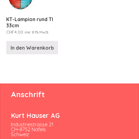
KT-Lampion rund TI
33cm
CHF
4.00
inkl. 8.1% MwSt.
In den Warenkorb
Anschrift
Kurt Hauser AG
Industriestrasse 21
CH-8752 Näfels
Schweiz