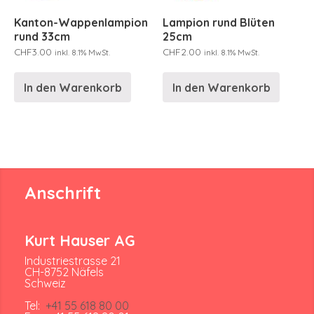
Kanton-Wappenlampion
Lampion rund Blüten
rund 33cm
25cm
CHF
3.00
CHF
2.00
inkl. 8.1% MwSt.
inkl. 8.1% MwSt.
In den Warenkorb
In den Warenkorb
Anschrift
Kurt Hauser AG
Industriestrasse 21
CH-8752 Näfels
Schweiz
Tel:
+41 55 618 80 00