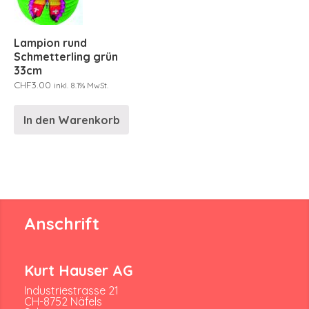
Lampion rund
Schmetterling grün
33cm
CHF
3.00
inkl. 8.1% MwSt.
In den Warenkorb
Anschrift
Kurt Hauser AG
Industriestrasse 21
CH-8752 Näfels