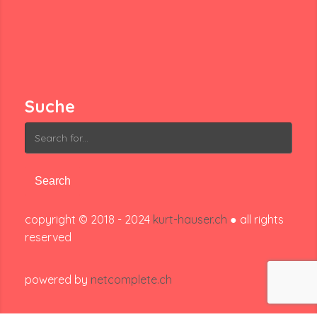
Suche
Search
for:
copyright © 2018 - 2024
kurt-hauser.ch
● all rights
reserved
powered by
netcomplete.ch