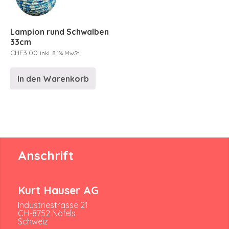
Lampion rund Schwalben
33cm
CHF
3.00
inkl. 8.1% MwSt.
In den Warenkorb
Anschrift
Kurt Hauser AG
Industriestrasse 21
CH-8752 Näfels
Schweiz