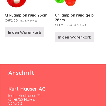
CH-Lampion rund 25cm
Unilampion rund gelb
28cm
CHF
2.00
inkl. 8.1% MwSt.
CHF
2.50
inkl. 8.1% MwSt.
In den Warenkorb
In den Warenkorb
Anschrift
Kurt Hauser AG
Industriestrasse 21
CH-8752 Näfels
Schweiz