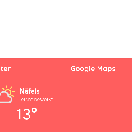
ter
Google Maps
Näfels
leicht bewölkt
13°