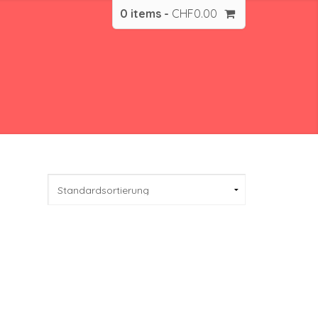
0 items -
CHF
0.00