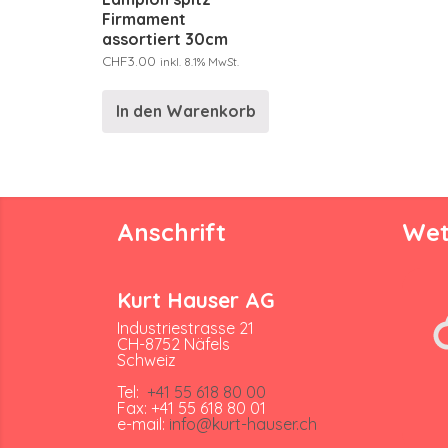
Firmament
assortiert 30cm
CHF
3.00
inkl. 8.1% MwSt.
In den Warenkorb
Anschrift
Wet
Kurt Hauser AG
Industriestrasse 21
CH-8752 Näfels
Schweiz
Tel:
+41 55 618 80 00
Fax: +41 55 618 80 01
e-mail:
info@kurt-hauser.ch