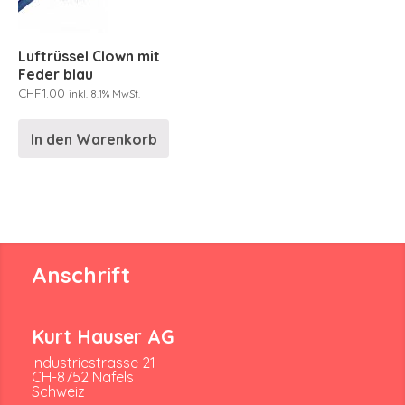
Luftrüssel Clown mit
Feder blau
CHF
1.00
inkl. 8.1% MwSt.
In den Warenkorb
Anschrift
Kurt Hauser AG
Industriestrasse 21
CH-8752 Näfels
Schweiz