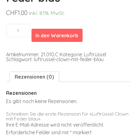
CHF
1.00
inkl. 8.1% MwSt.
Luftrüssel
Clown
In den Warenkorb
mit
Feder
blau
Menge
Artikelnummer:
21.010.C
Kategorie:
Luftrüssel
Schlagwort:
luftrussel-clown-mit-feder-blau
Rezensionen (0)
Rezensionen
Es gibt noch keine Rezensionen.
Schreiben Sie die erste Rezension für «Luftrüssel Clown
mit Feder blau»
Ihre E-Mail-Adresse wird nicht veröffentlicht.
Erforderliche Felder sind mit
*
markiert