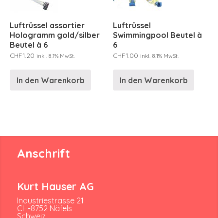
Luftrüssel assortier
Luftrüssel
Hologramm gold/silber
Swimmingpool Beutel à
Beutel à 6
6
CHF
1.20
CHF
1.00
inkl. 8.1% MwSt.
inkl. 8.1% MwSt.
In den Warenkorb
In den Warenkorb
Anschrift
Kurt Hauser AG
Industriestrasse 21
CH-8752 Näfels
Schweiz