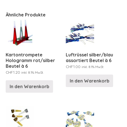
Ähnliche Produkte
Kartontrompete
Luftrüssel silber/blau
Hologramm rot/silber
assortiert Beutel à 6
Beutel à 6
CHF
1.00
inkl. 8.1% MwSt.
CHF
1.20
inkl. 8.1% MwSt.
In den Warenkorb
In den Warenkorb