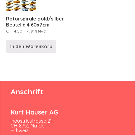
Rotorspirale gold/silber
Beutel à 4 60x7cm
CHF
4.50
inkl. 8.1% MwSt.
In den Warenkorb
Anschrift
Kurt Hauser AG
Industriestrasse 21
CH-8752 Näfels
Schweiz