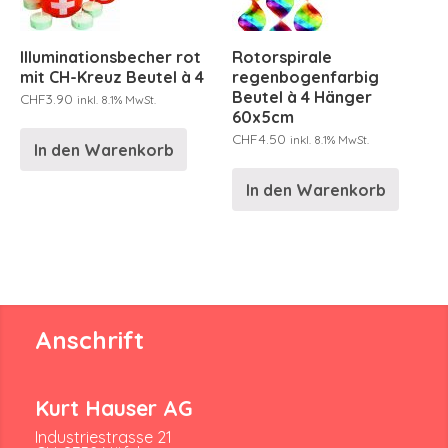
Illuminationsbecher rot
Rotorspirale
mit CH-Kreuz Beutel à 4
regenbogenfarbig
Beutel à 4 Hänger
CHF
3.90
inkl. 8.1% MwSt.
60x5cm
CHF
4.50
inkl. 8.1% MwSt.
In den Warenkorb
In den Warenkorb
Anschrift
Kurt Hauser AG
Industriestrasse 21