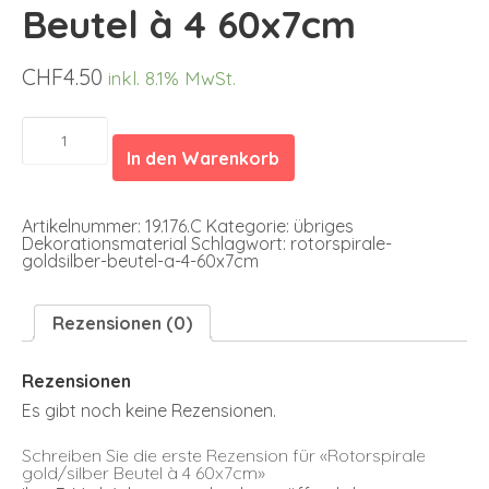
Beutel à 4 60x7cm
CHF
4.50
inkl. 8.1% MwSt.
Rotorspirale
gold/silber
In den Warenkorb
Beutel
à
4
60x7cm
Artikelnummer:
19.176.C
Kategorie:
übriges
Menge
Dekorationsmaterial
Schlagwort:
rotorspirale-
goldsilber-beutel-a-4-60x7cm
Rezensionen (0)
Rezensionen
Es gibt noch keine Rezensionen.
Schreiben Sie die erste Rezension für «Rotorspirale
gold/silber Beutel à 4 60x7cm»