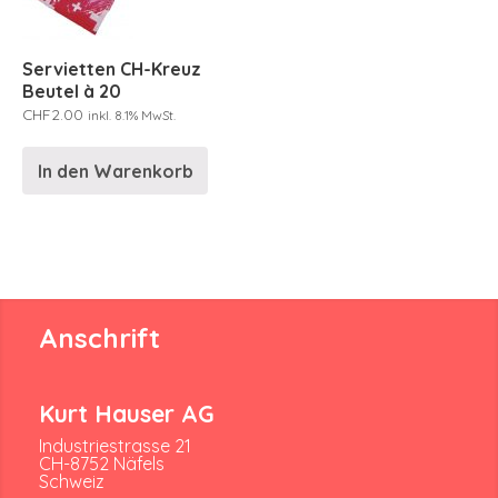
Servietten CH-Kreuz
Beutel à 20
CHF
2.00
inkl. 8.1% MwSt.
In den Warenkorb
Anschrift
Kurt Hauser AG
Industriestrasse 21
CH-8752 Näfels
Schweiz