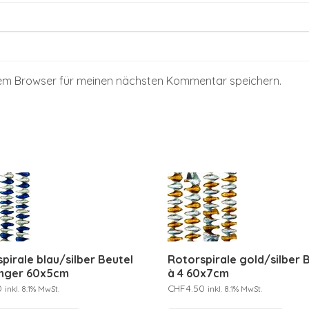
sem Browser für meinen nächsten Kommentar speichern.
pirale blau/silber Beutel
Rotorspirale gold/silber 
änger 60x5cm
à 4 60x7cm
0
CHF
4.50
inkl. 8.1% MwSt.
inkl. 8.1% MwSt.