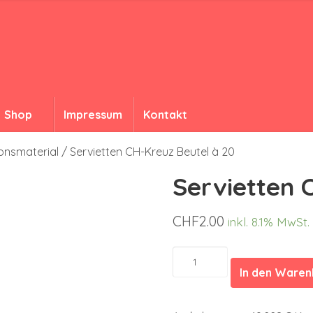
Shop
Impressum
Kontakt
onsmaterial
/ Servietten CH-Kreuz Beutel à 20
Servietten 
CHF
2.00
inkl. 8.1% MwSt.
Servietten
CH-
In den Ware
Kreuz
Beutel
à
20