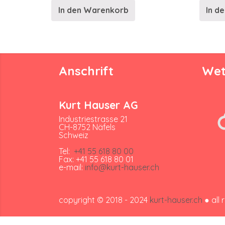
In den Warenkorb
In d
Anschrift
Wet
Kurt Hauser AG
Industriestrasse 21
CH-8752 Näfels
Schweiz
Tel:
+41 55 618 80 00
Fax: +41 55 618 80 01
e-mail:
info@kurt-hauser.ch
copyright © 2018 - 2024
kurt-hauser.ch
● all 