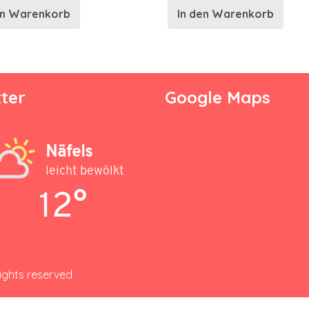
en Warenkorb
In den Warenkorb
ter
Google Maps
Näfels
leicht bewölkt
12°
rights reserved