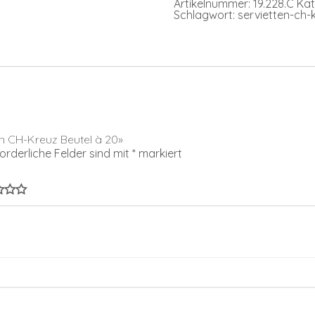
Artikelnummer:
19.228.C
Kat
Menge
Schlagwort:
servietten-ch-
en CH-Kreuz Beutel à 20»
forderliche Felder sind mit
*
markiert