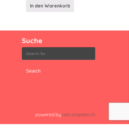
In den Warenkorb
Suche
Search
for:
powered by
netcomplete.ch