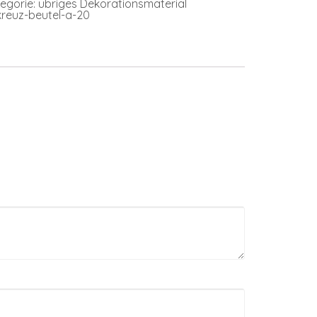
egorie:
übriges Dekorationsmaterial
kreuz-beutel-a-20