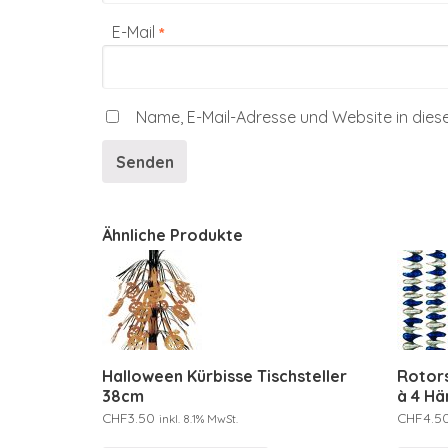
E-Mail
*
Name, E-Mail-Adresse und Website in die
Ähnliche Produkte
Halloween Kürbisse Tischsteller
Rotors
38cm
à 4 H
CHF
3.50
CHF
4.5
inkl. 8.1% MwSt.