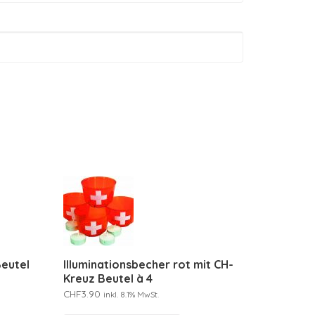
Beutel
Illuminationsbecher rot mit CH-
Kreuz Beutel à 4
CHF
3.90
inkl. 8.1% MwSt.