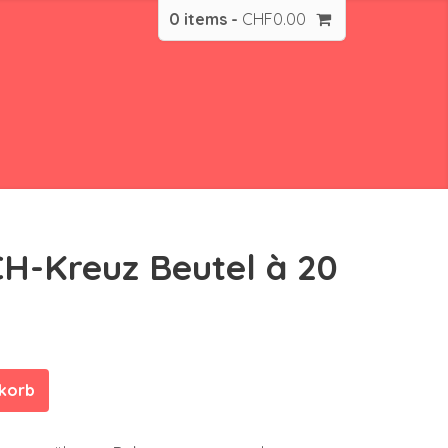
0 items -
CHF
0.00
CH-Kreuz Beutel à 20
nkorb