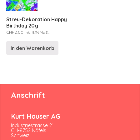
Streu-Dekoration Happy
Birthday 20g
CHF
2.00
inkl. 8.1% MwSt.
In den Warenkorb
Anschrift
Kurt Hauser AG
Industriestrasse 21
CH-8752 Näfels
Schweiz