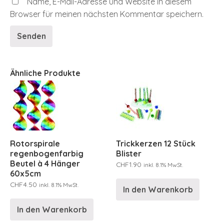
Name, E-Mail-Adresse und Website in diesem
Browser für meinen nächsten Kommentar speichern.
Ähnliche Produkte
Rotorspirale
Trickkerzen 12 Stück
regenbogenfarbig
Blister
Beutel à 4 Hänger
CHF
1.90
inkl. 8.1% MwSt.
60x5cm
CHF
4.50
inkl. 8.1% MwSt.
In den Warenkorb
In den Warenkorb