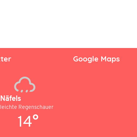
ter
Google Maps
Näfels
leichte Regenschauer
14°