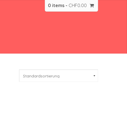
0 items -
CHF
0.00