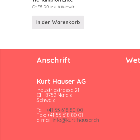
CHF
5.00
inkl. 8.1% MwSt.
In den Warenkorb
Anschrift
Wet
Kurt Hauser AG
Industriestrasse 21
CH-8752 Näfels
Schweiz
Tel:
+41 55 618 80 00
Fax: +41 55 618 80 01
e-mail:
info@kurt-hauser.ch