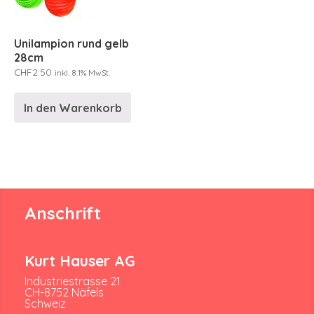
Unilampion rund gelb
28cm
CHF
2.50
inkl. 8.1% MwSt.
In den Warenkorb
Anschrift
Kurt Hauser AG
Industriestrasse 21
CH-8752 Näfels
Schweiz