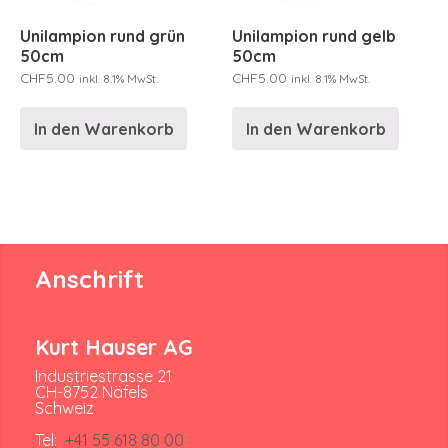
Unilampion rund grün
Unilampion rund gelb
50cm
50cm
CHF
5.00
CHF
5.00
inkl. 8.1% MwSt.
inkl. 8.1% MwSt.
In den Warenkorb
In den Warenkorb
Anschrift
Kurt Hauser AG
Industriestrasse 21
CH-8752 Näfels
Schweiz
Tel:
+41 55 618 80 00