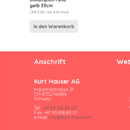
gelb 33cm
CHF
2.80
inkl. 8.1% MwSt.
In den Warenkorb
Anschrift
Wet
Kurt Hauser AG
Industriestrasse 21
CH-8752 Näfels
Schweiz
Tel:
+41 55 618 80 00
Fax: +41 55 618 80 01
e-mail:
info@kurt-hauser.ch