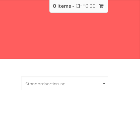
0 items -
CHF
0.00