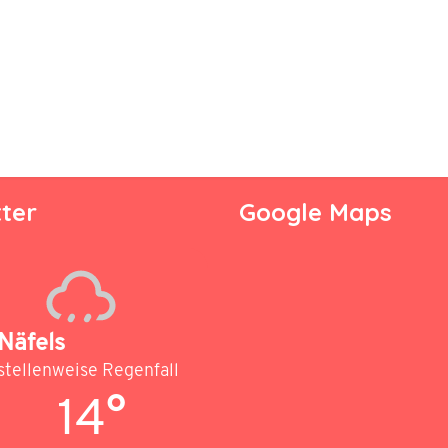
ter
Google Maps
Näfels
stellenweise Regenfall
14°