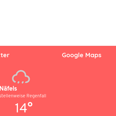
ter
Google Maps
Näfels
stellenweise Regenfall
14°