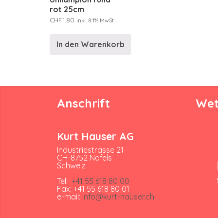
rot 25cm
CHF
1.80
inkl. 8.1% MwSt.
In den Warenkorb
Anschrift
Wet
Kurt Hauser AG
Industriestrasse 21
CH-8752 Näfels
Schweiz
Tel:
+41 55 618 80 00
Fax: +41 55 618 80 01
e-mail:
info@kurt-hauser.ch