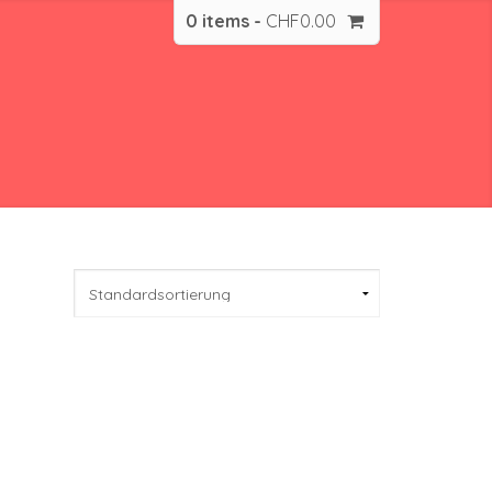
0 items -
CHF
0.00