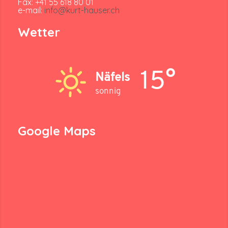
Fax: +41 55 618 80 01
e-mail:
info@kurt-hauser.ch
Wetter
15°
Näfels
sonnig
Google Maps