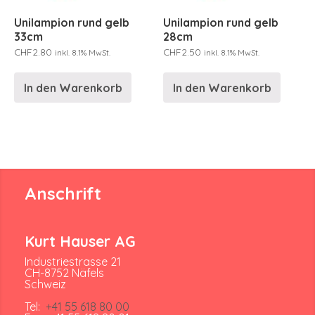
Unilampion rund gelb
Unilampion rund gelb
33cm
28cm
CHF
2.80
CHF
2.50
inkl. 8.1% MwSt.
inkl. 8.1% MwSt.
In den Warenkorb
In den Warenkorb
Anschrift
Kurt Hauser AG
Industriestrasse 21
CH-8752 Näfels
Schweiz
Tel:
+41 55 618 80 00