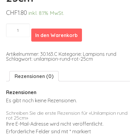
CHF
1.80
inkl. 8.1% MwSt.
Unilampion
rund
In den Warenkorb
rot
25cm
Menge
Artikelnummer:
30.163.C
Kategorie:
Lampions rund
Schlagwort:
unilampion-rund-rot-25cm
Rezensionen (0)
Rezensionen
Es gibt noch keine Rezensionen.
Schreiben Sie die erste Rezension für «Unilampion rund
rot 25cm»
Ihre E-Mail-Adresse wird nicht veröffentlicht.
Erforderliche Felder sind mit
*
markiert