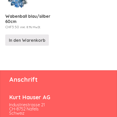
Wabenball blau/silber
60cm
CHF
3.50
inkl. 8.1% MwSt.
In den Warenkorb
Anschrift
Kurt Hauser AG
Industriestrasse 21
CH-8752 Näfels
Schweiz