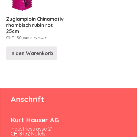
Zuglampioin Chinamotiv
rhombisch rubin rot
25cm
CHF
1.50
inkl. 8.1% MwSt.
In den Warenkorb
Anschrift
Kurt Hauser AG
Industriestrasse 21
CH-8752 Näfels