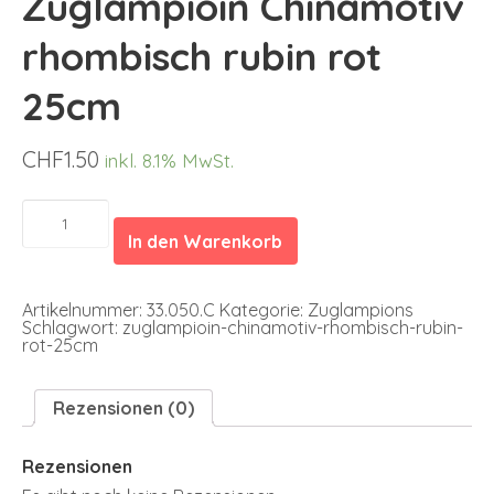
Zuglampioin Chinamotiv
rhombisch rubin rot
25cm
CHF
1.50
inkl. 8.1% MwSt.
Zuglampioin
Chinamotiv
In den Warenkorb
rhombisch
rubin
rot
25cm
Artikelnummer:
33.050.C
Kategorie:
Zuglampions
Menge
Schlagwort:
zuglampioin-chinamotiv-rhombisch-rubin-
rot-25cm
Rezensionen (0)
Rezensionen