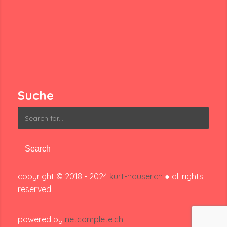
Suche
Search
for:
copyright © 2018 - 2024
kurt-hauser.ch
● all rights
reserved
powered by
netcomplete.ch