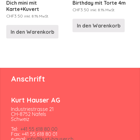
Dich mini mit
Birthday mit Torte 4m
Karte+Kuvert
CHF
3.50
inkl. 8.1% MwSt.
CHF
3.50
inkl. 8.1% MwSt.
In den Warenkorb
In den Warenkorb
Anschrift
Kurt Hauser AG
Industriestrasse 21
CH-8752 Näfels
Schweiz
Tel:
+41 55 618 80 00
Fax: +41 55 618 80 01
e-mail:
info@kurt-hauser.ch