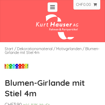
CHF
0.00
Start
/
Dekorationsmaterial
/
Motivgirlanden
/ Blumen-
Girlande mit Stiel 4m
Blumen-Girlande mit
Stiel 4m
CHF
3.90
inkl. 8.1% MwSt.