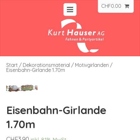
CHF
0.00
Start
/
Dekorationsmaterial
/
Motivgirlanden
/
Eisenbahn-Girlande 1.70m
Eisenbahn-Girlande
1.70m
CHF
3.90
inkl. 8.1% MwSt.