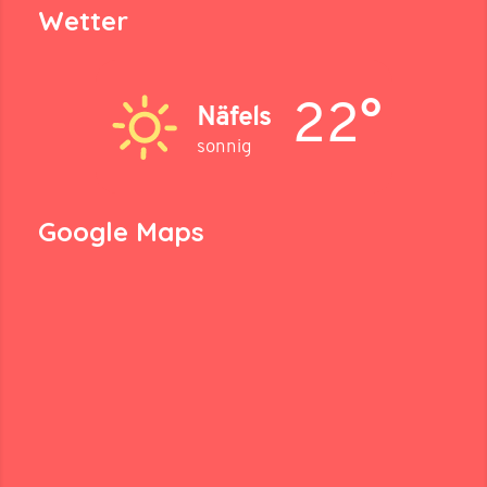
Wetter
22°
Näfels
sonnig
Google Maps